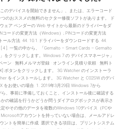
10「このデバイスを開始できません」、または、エラーコード
一つのおススメの無料のセクター修復ソフトがあります。 ド
ェア ベンダーの Web サイトから最新のドライバーをダ
Nコードの変更方法（Windows）; PINコードの変更方法
ストール方法. 44. 10.1.ドライバーをダウンロードする. 44.
4 ]. 一覧の中から、「Gemalto – Smart Cards – Gemalto
」を探し、「追加」をクリックします。Windows 7 の デバイスマネージャ」
ーン · 無料メルマガ登録 · オンライン見積り依頼 · 無料ト
 [OK] ボタンをクリックします。 3G Watcher のインストーラ
r をインストールします。 3G Watcher と C02SW のデバ
使いの場合. 1. 2019年3月29日 Windows 7から
いながら、事前に準備しておくこと、インストール後に確認する
るかの確認を行うかどうか問うダイアログボックスが表示さ
やその他のデータを複数のWindows 10デバイス（PCや
icrosoftアカウントを持っていない場合は、メールアドレ
ウントを簡単に作成 選択できる項目は、プリントシステム