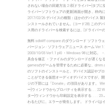
されない場合の回避方法 2 ④[ドライバー]タブ
ライバーソフトウェアの更新]画面が開き、枠内
2017/02/26 デバイスの種類：ほかのデバイス 
ンストールされていません。(コード28) この
ス用のドライバーを検索するには、[ドライバーの
無料 sdlxliff compare のダウンロード ソフトウェア Up
バージョン - ソフトウェアニュース ホーム Ver 1.1 pl
2003/10/03 Ver1.1 pl0 ・Windows 98
具合を修正 ・ファイルのダウンロードが遅くなる場合がある
gamesのゲームを管理するために必要な、dmm.co
のソフトのインストールと、デバイス認証やプロフィ
ことができる仮想オーディオデバイスですが、開発は
ジの下部には「Donate」の項目があります。 Windows
ー]ウィンドウからプロパティを表示する. . . 22 Windo
ター]ウィンドウから印刷設定を表示する. . . . 23 J
わるたびに、エラーが発生します。 ドライバは