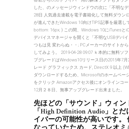
答君からUSBドライバー用の解凍ソフトもダウ
した、のメッセージウィンドウの次に「不明なデバ
28日 人気過去連載を電子書籍化して無料ダウンロー
が進んできたWindows 10向けTIPS記事を厳選してお送りする
bottom: 16px; } この間、Windows 10にi
デバイスマネージャを開くと「不明なUSBデバ
つもは見 変わらぬ・・; PCメーカーのサイトから
してみよう。 2019-04-28 09:07 ｋ本的に無料
プグレードはWindows10リリース日の2015年
レード グラフィックス カード, DirectX 9 以上 
ダウンロードするため、Microsoftのホーム
をクリック Amazonアクセス後にオンラインコ
12月２８日、無事アップグレード出来ました。
先ほどの「サウンド」ウィン
「High Definition Aud
イバーの可能性が高いです。 僕のPCも
なっていたため、ステレオミ