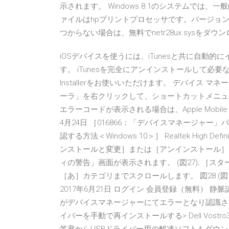
示されます。 Windows 8.1のシステムでは、一般
ァイルはhpプリントプロセッサです。バージョンは0.6.
つからない場合は、無料でnetr28ux.sysをダウン
iOSデバイスを使うには、iTunesと共に自動的にインスト
す。 iTunesを完全にアンインストールして必要なド
Installerをお使いいただけます。 デバイス マネージャ
ーラ」を右クリックして、ショートカットメニュ
エラーコードが表示される場合は、Apple Mobile 
4月24日 ［016866：「デバイスマネージャ
認する方法＜Windows 10＞］ Realtek High 
ンストールと変更］または［アンインストール］
ィの警告」画面が表示されます。 (図27); ［
［あ］カテゴリまでスクロールします。 図28 (
2017年6月21日 ログイン 会員登録（無料） 静脈認証用
がデバイスマネージャーにてエラーとなり認識されな
イバーを手動で再インストールする> Dell Vostr