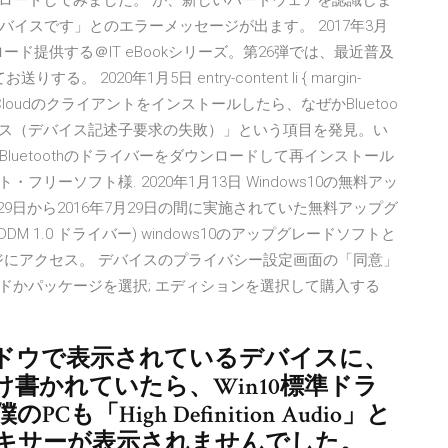
ンロードしてみました。 が、新しいハードウェアを認識しま
イスです」とのエラーメッセージが出ます。 2017年3月
ド提供する＠IT eBookシリーズ。第26弾では、最近普及
。 2020年1月5日 entry-content li { margin-
TunesとiCloudのクライアントをインストールしたら、なぜかBluetoo
イス（デバイス記述子要求の失敗）」という項目を発見。い
Bluetoothのドライバーをダウンロードして再インストール
ソフト・フリーソフト様. 2020年1月13日 Windows10の無料アッ
7月29日から2016年7月29日の間に実施されていた無料アップグ
(WDDM 1.0 ドライバー) windows10のアップグレードソフトと
ページにアクセス。 デバイスのプライバシー設定画面の「同意」
ードかパッケージを選択; エディションを選択して購入する
ドウで表示されているデバイスに、
io」とだけ書かれていたら、Win10標準ドラ
「High Definition Audio」と
キサーが表示されませんでした。