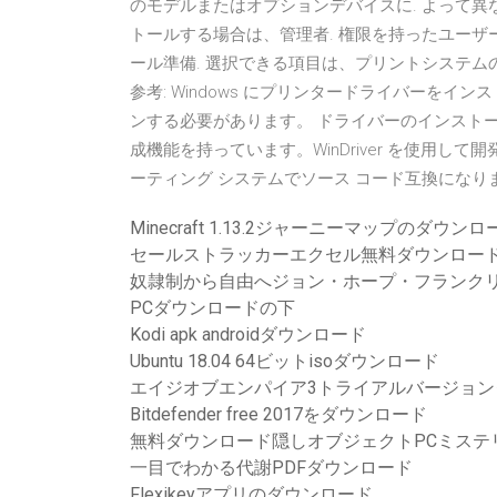
のモデルまたはオプションデバイスに. よって異なり
トールする場合は、管理者. 権限を持ったユーザ
ール準備. 選択できる項目は、プリントシステム
参考: Windows にプリンタードライバーをイ
ンする必要があります。 ドライバーのインストール
成機能を持っています。WinDriver を使用し
ーティング システムでソース コード互換になります。また、ド
Minecraft 1.13.2ジャーニーマップのダウンロ
セールストラッカーエクセル無料ダウンロー
奴隷制から自由へジョン・ホープ・フランクリ
PCダウンロードの下
Kodi apk androidダウンロード
Ubuntu 18.04 64ビットisoダウンロード
エイジオブエンパイア3トライアルバージョンダウ
Bitdefender free 2017をダウンロード
無料ダウンロード隠しオブジェクトPCミステ
一目でわかる代謝PDFダウンロード
Flexikeyアプリのダウンロード