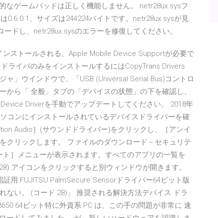
的なゲームパッドは正しく機能しません。 netr28ux.sysフ
0.1、サイズは244224バイトです。netr28ux.sysが見
ロードし、netr28ux.sysのエラーを修復してください。
ールされる、Apple Mobile Device Supportが必要で
ライバのみをインストールするにはCopyTrans Drivers
」ウインドウで、「USB (Universal Serial Bus)コントロ
ーから「 全般」タブの「デバイスの状態」の下を確認し、
Device Driverを手動でアップデートしてください。 2018年
ー」パソコンにインストールされているデバイスドライバーを確
Definition Audio］(サウンドドライバー)をクリックし、［アンイ
をクリックします。 ファイルのダウンロード－セキュリテ
スタート］メニューが表示されます。すべてのアプリの一覧を
図28) アイコンをクリックすると別ウィンドウが開きます。
 FUJITSU PalmSecure Sensorドライバー64ビット版
い。 (コード 28)」 推奨される解決方法デバイス ドラ
o3650 64ビット特に外資系 PC は、この手の問題が非常に 速