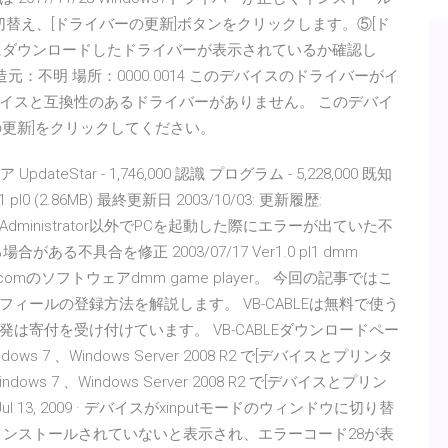
に切替え、[ドライバーの更新]ボタンをクリックします。⑤[ド
にダウンロードしたドライバーが表示されているか確認し
製造元：不明 場所：0000.0014 このデバイスのドライバーがイ
デバイスと互換性のあるドライバーがありません。 このデバイ
更新]をクリックしてください。
dateStar - 1,746,000 認識 プログラム - 5,228,000 既知
0 (2.86MB) 最終更新日 2003/10/03: 更新履歴:
 に対応。 ・Administrator以外でPCを起動した際にエラーが出ていた不
不具合を修正 2003/07/17 Ver1.0 pl1 dmm
mのソフトウェアdmm game player。 今回の記事ではこ
ールの登録方法を解説します。 VB-CABLEは無料で使う
寄付を受け付けています。 VB-CABLEダウンロードペー
 7 、Windows Server 2008 R2 で[デバイスとプリンタ
ws 7 、Windows Server 2008 R2 で[デバイスとプリン
ul 13, 2009 · デバイスがxinputモードのウィンドウに切り替
インストールされていないと表示され、エラーコード28が表