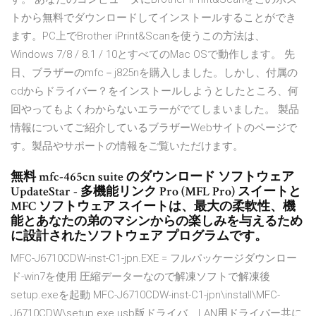
トから無料でダウンロードしてインストールすることができ
ます。PC上でBrother iPrint&Scanを使うこの方法は、
Windows 7/8 / 8.1 / 10とすべてのMac OSで動作します。 先
日、ブラザーのmfc－j825nを購入しました。しかし、付属の
cdからドライバー？をインストールしようとしたところ、何
回やってもよくわからないエラーがでてしまいました。 製品
情報についてご紹介しているブラザーWebサイトのページで
す。製品やサポートの情報をご覧いただけます。
無料 mfc-465cn suite のダウンロード ソフトウェア
UpdateStar - 多機能リンク Pro (MFL Pro) スイートと
MFC ソフトウェア スイートは、最大の柔軟性、機
能とあなたの弟のマシンからの楽しみを与えるため
に設計されたソフトウェア プログラムです。
MFC-J6710CDW-inst-C1-jpn.EXE = フルパッケージダウンロー
ド-win7を使用 圧縮データーなので解凍ソフトで解凍後
setup.exeを起動 MFC-J6710CDW-inst-C1-jpn\install\MFC-
J6710CDW\setup.exe usb版ドライバ、LAN用ドライバー共に