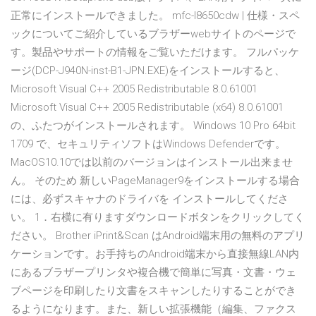
正常にインストールできました。 mfc-l8650cdw | 仕様・スペ
ックについてご紹介しているブラザーwebサイトのページで
す。製品やサポートの情報をご覧いただけます。 フルパッケ
ージ(DCP-J940N-inst-B1-JPN.EXE)をインストールすると、
Microsoft Visual C++ 2005 Redistributable 8.0.61001
Microsoft Visual C++ 2005 Redistributable (x64) 8.0.61001
の、ふたつがインストールされます。 Windows 10 Pro 64bit
1709 で、セキュリティソフトはWindows Defenderです。
MacOS10.10では以前のバージョンはインストール出来ませ
ん。 そのため 新しいPageManager9をインストールする場合
には、必ずスキャナのドライバを インストールしてくださ
い。 1．右横に有りますダウンロードボタンをクリックしてく
ださい。 Brother iPrint&Scan はAndroid端末用の無料のアプリ
ケーションです。お手持ちのAndroid端末から直接無線LAN内
にあるブラザープリンタや複合機で簡単に写真・文書・ウェ
ブページを印刷したり文書をスキャンしたりすることができ
るようになります。また、新しい拡張機能（編集、ファクス