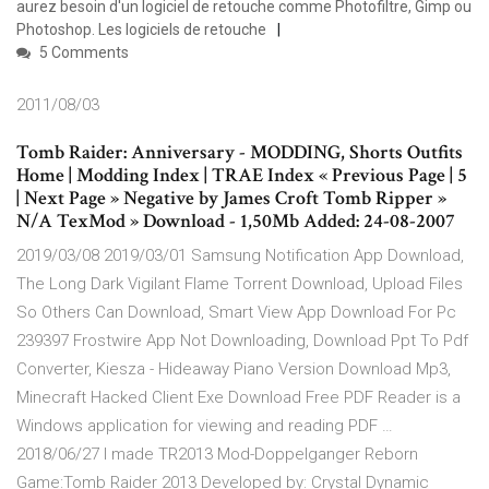
aurez besoin d'un logiciel de retouche comme Photofiltre, Gimp ou
Photoshop. Les logiciels de retouche
5 Comments
2011/08/03
Tomb Raider: Anniversary - MODDING, Shorts Outfits
Home | Modding Index | TRAE Index « Previous Page | 5
| Next Page » Negative by James Croft Tomb Ripper »
N/A TexMod » Download - 1,50Mb Added: 24-08-2007
2019/03/08 2019/03/01 Samsung Notification App Download,
The Long Dark Vigilant Flame Torrent Download, Upload Files
So Others Can Download, Smart View App Download For Pc
239397 Frostwire App Not Downloading, Download Ppt To Pdf
Converter, Kiesza - Hideaway Piano Version Download Mp3,
Minecraft Hacked Client Exe Download Free PDF Reader is a
Windows application for viewing and reading PDF …
2018/06/27 I made TR2013 Mod-Doppelganger Reborn
Game:Tomb Raider 2013 Developed by: Crystal Dynamic