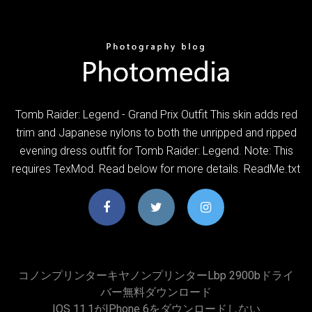
Tomb Raider: Legend - Grand Prix Outfit This skin adds red
trim and Japanese nylons to both the unripped and ripped
evening dress outfit for Tomb Raider: Legend. Note: This
requires TexMod. Read below for more details. ReadMe.txt
コノンプリンターキヤノンプリンターlbp 2900bドライ
バー無料ダウンロード
IOS 11.1がiPhone 6をダウンロードしない