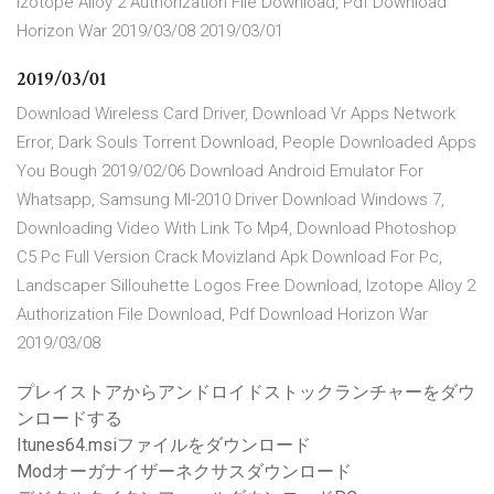
Izotope Alloy 2 Authorization File Download, Pdf Download
Horizon War 2019/03/08 2019/03/01
2019/03/01
Download Wireless Card Driver, Download Vr Apps Network
Error, Dark Souls Torrent Download, People Downloaded Apps
You Bough 2019/02/06 Download Android Emulator For
Whatsapp, Samsung Ml-2010 Driver Download Windows 7,
Downloading Video With Link To Mp4, Download Photoshop
C5 Pc Full Version Crack Movizland Apk Download For Pc,
Landscaper Sillouhette Logos Free Download, Izotope Alloy 2
Authorization File Download, Pdf Download Horizon War
2019/03/08
プレイストアからアンドロイドストックランチャーをダウ
ンロードする
Itunes64.msiファイルをダウンロード
Modオーガナイザーネクサスダウンロード