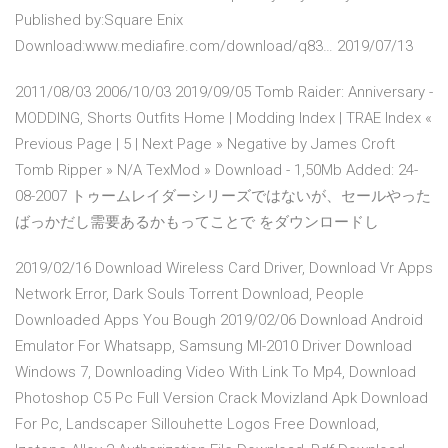
Published by:Square Enix
Download:www.mediafire.com/download/q83… 2019/07/13
2011/08/03 2006/10/03 2019/09/05 Tomb Raider: Anniversary -
MODDING, Shorts Outfits Home | Modding Index | TRAE Index «
Previous Page | 5 | Next Page » Negative by James Croft
Tomb Ripper » N/A TexMod » Download - 1,50Mb Added: 24-
08-2007 トゥームレイダーシリーズではないが、セールやった
ばっかだし需要あるかもってことで をダウンロードし
2019/02/16 Download Wireless Card Driver, Download Vr Apps
Network Error, Dark Souls Torrent Download, People
Downloaded Apps You Bough 2019/02/06 Download Android
Emulator For Whatsapp, Samsung Ml-2010 Driver Download
Windows 7, Downloading Video With Link To Mp4, Download
Photoshop C5 Pc Full Version Crack Movizland Apk Download
For Pc, Landscaper Sillouhette Logos Free Download,